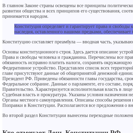
В главном Законе страны освещены все принципы политическо
развитии общества и всех принципов его существования, соотв
принимается народом.
Конституция определяет и гарантирует права и свободы 
наследия, оставленного нашими предками, обеспечивает 
Конституцию составляет преамбула — вводная часть, указывающ
Основы конституционного строя. Здесь дается описание устро
Права и свободы человека и гражданина. Перечислены все прав
обязанность исправно платить налоги, сохранять окружающую с
Федеративное устройство. Представлен список всех территорий,
главе присутствуют данные об общепринятой денежной единиц
Президент РФ. Приведены обязанности главы государства, сро
Федеральное собрание. Данные о парламенте, его составе, поря
Правительство. Характеризуется исполнительная власть в лице
Судебная власть и прокуратура. Указаны условия назначения н
Органы местного самоуправления. Описаны способы решения в
Поправки в Конституции. Располагаются все предложения о вн
Во второй раздел Конституции вынесены переходные положени
Кто отмечает День Конституции РФ