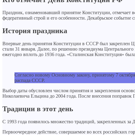
Праздник, ознаменовавший принятие Конституции, отмечает вс
федеративный строй и его особенности. Декабрьское событие
История праздника
Впервые день принятия Конституции в СССР был закреплен ЦИК
стали 31 января. Далее, по решению президиума Центрального
ежегодно вплоть до 1936 года. «Сталинская Конституция» была
Согласно новому Основному закону, принятому 7 октября
распада СССР.
Выбор даты обусловлен числом принятия и закрепления осново
Николаевича Ельцина до 2004 года. После внесения поправок 
Традиции в этот день
С 1993 года появилось множество традиций, закрепленных за 
Первоочередное действие, совершаемое во всех российских горо