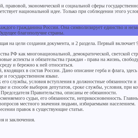
й, правовой, экономической и социальной сферы государственн
етствует национальной идее. Только при соблюдении этого усло
каждого гражданина России. Она символизирует единство и нез
будущее благополучие страны.
ая на цели создания документа, и 2 раздела. Первый включает 9
йства РФ как многонациональной, демократической, светской ст
овые аспекты и обязательства граждан - права на жизнь, свобо
реду и бережно к ней относиться.
 входящих в состав России. Дано описание герба и флага, здесь
е и государственном языке.
к его службы, условия вступления в должностные обязанности и
дке и способе выборов депутатов, сроке службы, условия, при к
 Председателя Правительства, описаны ее обязанности.
есменяемого судьи, его обязанности, неприкосновенность. Глав
опросов местного значения людьми, избираемыми населением.
есении правок в существующие статьи.
я и заключения.