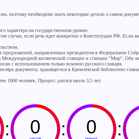
и, поэтому необходимо знать некоторые детали о самом докумен
го характера на государственном уровне.
 том случае, если речь идет конкретно о Конституции РФ. Если 
льством.
ле предложений, направленных президентом в Федеральное Собр
на Международной космической станции и станции "Мир". Оба э
исан с использованием только исконно русского словаря.
пляра документа, хранящегося в Кремлевской библиотеке главы
 1000 человек. Процесс длился около 3,5 лет.
0
0
:
:
:
часов
минут