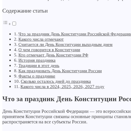
Содержание статьи
Что за праздник День Конституции Российской Федераци
Какого числа отмечают
Считается ли День Конституции выходным днем
О чем говорится в Конституции
Кто отмечает День Конституции РФ
История праздника
Традиции в этот день
Как праздновать День Конституции России
Факты о празднике
Сколько осталось дней до праздника
Какого числа в 2024, 2025, 2026, 2027 году
Что за праздник День Конституции Ро
День Конституции Российской Федерации — это всероссийский 
принятием Конституции связаны основные принципы становлен
распространяется на все субъекты России.