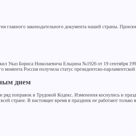
ия главного законодательного документа нашей страны. Произош
ил Указ Бориса Николаевича Ельцина №1926 от 19 сентября 1994
ого момента Россия получила статус президентско-парламентско
дным днем
сен ряд поправок в Трудовой Кодекс. Изменения коснулись и пр
о всей стране. В настоящее время в праздник не работают только