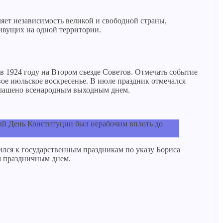
яет независимость великой и свободной страны,
ивущих на одной территории.
 1924 году на Втором съезде Советов. Отмечать событие
ое июльское воскресенье. В июле праздник отмечался
озглашено всенародным выходным днем.
ный День Конституции был нерабочим вплоть до
лся к государственным праздникам по указу Бориса
м праздничным днем.