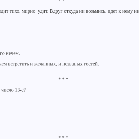
* * *
дит тихо, мирно, удит. Вдруг откуда ни возьмись, идет к нему и
го нечем.
чем встретить и желанных, и незваных гостей.
* * *
 число 13-е?
* * *