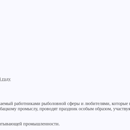
8 году
ечаемый работниками рыболовной сферы и любителями, которые
ыбацкому промыслу, проводят праздник особым образом, участву
атывающей промышленности.