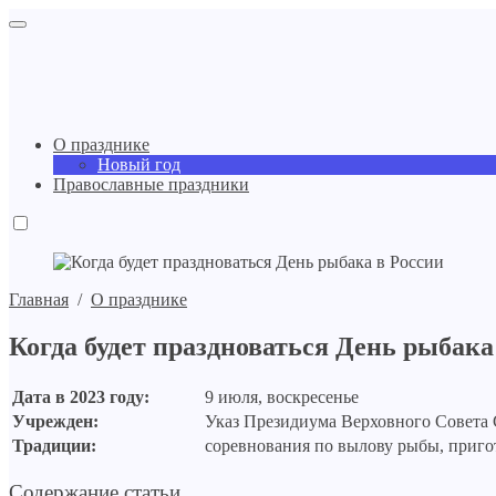
О празднике
Новый год
Православные праздники
Главная
/
О празднике
Когда будет праздноваться День рыбака
Дата в 2023 году:
9 июля, воскресенье
Учрежден:
Указ Президиума Верховного Совета 
Традиции:
соревнования по вылову рыбы, приго
Содержание статьи