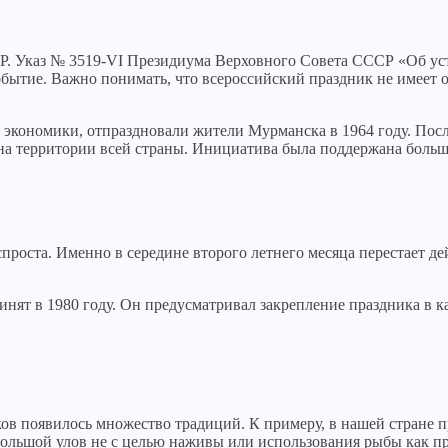
Р. Указ № 3519-VI Президиума Верховного Совета СССР «Об ус
событие. Важно понимать, что всероссийский праздник не имее
экономики, отпраздновали жители Мурманска в 1964 году. Посл
на территории всей страны. Инициатива была поддержана больш
роста. Именно в середине второго летнего месяца перестает де
ят в 1980 году. Он предусматривал закрепление праздника в к
ков появилось множество традиций. К примеру, в нашей стране 
 большой улов не с целью наживы или использования рыбы как 