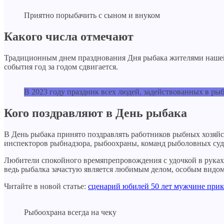
Приятно порыбачить с сыном и внуком
Какого числа отмечают
Традиционным днем празднования Дня рыбака жителями нашей с
события год за годом сдвигается.
В 2023 году праздник всех людей, задействованных в рыб
Кого поздравляют в День рыбака
В День рыбака принято поздравлять работников рыбных хозяй
инспекторов рыбнадзора, рыбоохраны, команд рыболовных суд
Любители спокойного времяпрепровождения с удочкой в руках
ведь рыбалка зачастую является любимым делом, особым видом
Читайте в новой статье:
сценарий юбилей 50 лет мужчине при
Рыбоохрана всегда на чеку