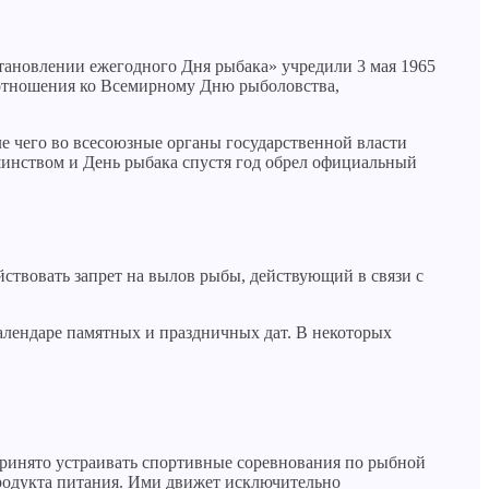
тановлении ежегодного Дня рыбака» учредили 3 мая 1965
т отношения ко Всемирному Дню рыболовства,
е чего во всесоюзные органы государственной власти
инством и День рыбака спустя год обрел официальный
йствовать запрет на вылов рыбы, действующий в связи с
алендаре памятных и праздничных дат. В некоторых
принято устраивать спортивные соревнования по рыбной
продукта питания. Ими движет исключительно