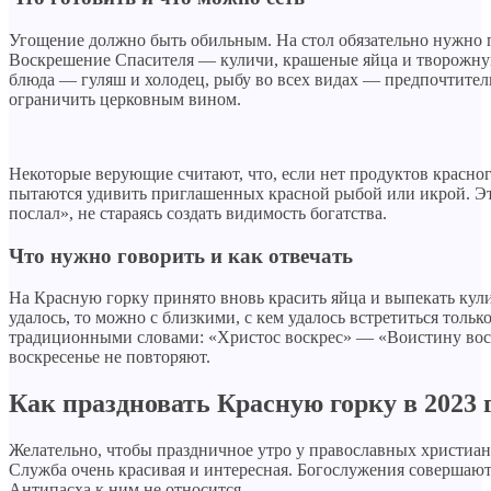
Угощение должно быть обильным. На стол обязательно нужно
Воскрешение Спасителя — куличи, крашеные яйца и творожную 
блюда — гуляш и холодец, рыбу во всех видах — предпочтител
ограничить церковным вином.
Некоторые верующие считают, что, если нет продуктов красного 
пытаются удивить приглашенных красной рыбой или икрой. Эт
послал», не стараясь создать видимость богатства.
Что нужно говорить и как отвечать
На Красную горку принято вновь красить яйца и выпекать кули
удалось, то можно с близкими, с кем удалось встретиться толь
традиционными словами: «Христос воскрес» — «Воистину воск
воскресенье не повторяют.
Как праздновать Красную горку в 2023 
Желательно, чтобы праздничное утро у православных христиан
Служба очень красивая и интересная. Богослужения совершают
Антипасха к ним не относится.