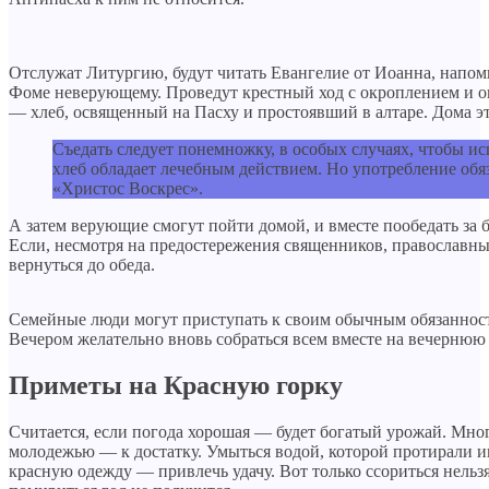
Отслужат Литургию, будут читать Евангелие от Иоанна, напомня
Фоме неверующему. Проведут крестный ход с окроплением и о
— хлеб, освященный на Пасху и простоявший в алтаре. Дома э
Съедать следует понемножку, в особых случаях, чтобы ис
хлеб обладает лечебным действием. Но употребление обя
«Христос Воскрес».
А затем верующие смогут пойти домой, и вместе пообедать за 
Если, несмотря на предостережения священников, православны
вернуться до обеда.
Семейные люди могут приступать к своим обычным обязанностя
Вечером желательно вновь собраться всем вместе на вечернюю
Приметы на Красную горку
Считается, если погода хорошая — будет богатый урожай. Мно
молодежью — к достатку. Умыться водой, которой протирали ик
красную одежду — привлечь удачу. Вот только ссориться нель