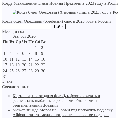
Когда Усекновение главы Иоанна Предтечи в 2023 году в Росси
Когда будет Ореховый (Хлебный) спас в 2023 году в России
Месяц и год
Август 2026
Пн
Вт
Ср
Чт
Пт
Сб
Вс
1
2
3
4
5
6
7
8
9
10
11
12
13
14
15
16
17
18
19
20
21
22
23
24
25
26
27
28
29
30
31
« Ноя
Свежие записи
Карточки, новогодняя фотобутафория: скачать и
распечатать шаблоны с речевыми облачками и
оригинальными фразами
Может ли Дед Мороз на Новый год положить под елку
Айфон или что можно попросить в качестве подарка