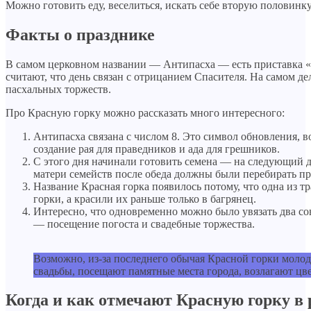
Можно готовить еду, веселиться, искать себе вторую половинку
Факты о празднике
В самом церковном названии — Антипасха — есть приставка 
считают, что день связан с отрицанием Спасителя. На самом де
пасхальных торжеств.
Про Красную горку можно рассказать много интересного:
Антипасха связана с числом 8. Это символ обновления, в
создание рая для праведников и ада для грешников.
С этого дня начинали готовить семена — на следующий 
матери семейств после обеда должны были перебирать пр
Название Красная горка появилось потому, что одна из т
горки, а красили их раньше только в багрянец.
Интересно, что одновременно можно было увязать два 
— посещение погоста и свадебные торжества.
Возможно, из-за последнего обычая Красной горки молод
свадьбы, посещают памятные места города, возлагают цв
Когда и как отмечают Красную горку в