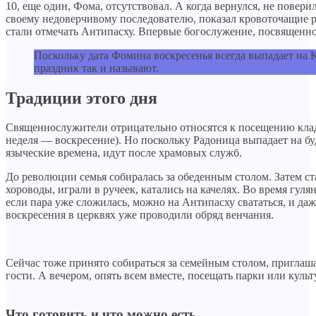
10, еще один, Фома, отсутствовал. А когда вернулся, не повер
своему недоверчивому последователю, показал кровоточащие ра
стали отмечать Антипасху. Впервые богослужение, посвященное
Поскольку дата Фомина воскресенья всегда выпадает на К
праздник так и называют.
Традиции этого дня
Священнослужители отрицательно относятся к посещению кла
неделя — воскресение). Но поскольку Радоница выпадает на бу
языческие времена, идут после храмовых служб.
До революции семья собиралась за обеденным столом. Затем с
хороводы, играли в ручеек, катались на качелях. Во время гул
если пара уже сложилась, можно на Антипасху свататься, и даж
воскресения в церквях уже проводили обряд венчания.
Сейчас тоже принято собираться за семейным столом, приглаш
гости. А вечером, опять всем вместе, посещать парки или куль
Что готовить и что можно есть