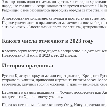
Этот праздник один из самых интересных в истории христианс
народные традиции, сохранившиеся со времен язычества. На Рус
Радоницы, с нее разрешалось проводить обряды сватовства и иг
А православные христиане, католики и протестанты встречаю
Первое упоминание о празднике, отмечаемом на восьмой день 
антиохийских «Апостольских постановлениях», датированных 3
Какого числа отмечают в 2023 году
Красную горку всегда празднуют в воскресенье, но дата меняе
Православной Пасхи. В 2023 г. это 23 апреля.
История праздника
Русичи Красную горку отмечали еще задолго до Крещения Руси
устраивали капища, приносили жертвы языческим богам. Моло
веселилась, девушки водили хороводы, парни — выбирали себе
Церковные названия праздника — Фомино воскресенье или Ант
воскресшего Христа своему ученику.
Перед вознесением к божественному Отцу, Иисус предстал пер