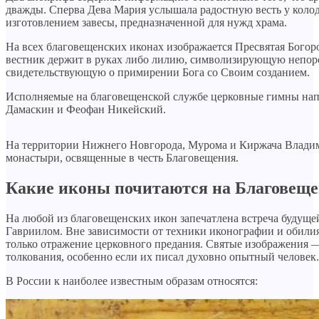
дважды. Сперва Дева Мария услышала радостную весть у колод
изготовлением завесы, предназначенной для нужд храма.
На всех благовещенских иконах изображается Пресвятая Бого
вестник держит в руках либо лилию, символизирующую непоро
свидетельствующую о примирении Бога со Своим созданием.
Исполняемые на благовещенской службе церковные гимны нап
Дамаскин и Феофан Никейский.
На территории Нижнего Новгорода, Мурома и Киржача Владим
монастыри, освященные в честь Благовещения.
Какие иконы почитаются на Благовеще
На любой из благовещенских икон запечатлена встреча будущ
Гавриилом. Вне зависимости от техники иконографии и обилия
только отражение церковного предания. Святые изображения —
толкования, особенно если их писал духовно опытный человек.
В России к наиболее известным образам относятся: