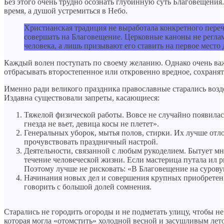
Без этого очень трудно осознать глубинную суть Благовещения
время, а душой устремиться в Небо.
Христианская традиция не выработала конкретного пере
совершать на Благовещение. Церковные каноны не регл
человека, а лишь призывают его ставить на первое мест
Каждый волен поступать по своему желанию. Однако очень важ
отбрасывать второстепенное или откровенно вредное, сохранят
Именно ради великого праздника православные старались возд
Издавна существовали запреты, касающиеся:
Тяжелой физической работы. Вовсе не случайно появилас
гнезда не вьет, девица косы не плетет».
Генеральных уборок, мытья полов, стирки. Их лучше отло
прочувствовать праздничный настрой.
Деятельности, связанной с любым рукоделием. Бытует мн
течение человеческой жизни. Если мастерица путала ил р
Поэтому лучше не рисковать: «В Благовещение на сурову
Начинания новых дел и совершения крупных приобретен
говорить с большой долей сомнения.
Старались не городить огороды и не подметать улицу, чтобы н
которая могла «отомстить» холодной весной и засушливым лето