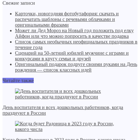
Свежие записи
Карточки, новогодняя фотобутафория: скачать и
распечатать шаблоны с речевыми облачками и
оригинальными фразами
Может ли Дед Мороз на Новый год положить под елку
Айфон или что можно попросить в качестве подарка
Список самых необычных неофициальных праздников в
течение года
Сценарий на 50-летний юбилей мужчине с играми и
конкурсами в кругу семьи и друзей
Оригинальный подарок подруге своими руками на День
рождения — список классных идей
Читайте также
День воспитателя и всех дошкольных работников, когда
празднуют в России
Когда будет Радоница в 2023 году в России, какого числа