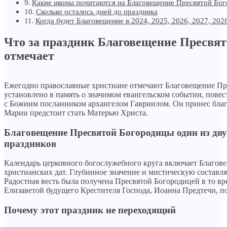
Какие иконы почитаются на Благовещение Пресвятой Бо
Сколько осталось дней до праздника
Когда будет Благовещение в 2024, 2025, 2026, 2027, 202
Что за праздник Благовещение Пресвят
отмечает
Ежегодно православные христиане отмечают Благовещение Пр
установлено в память о значимом евангельском событии, пове
с Божиим посланником архангелом Гавриилом. Он принес благую
Марии предстоит стать Матерью Христа.
Благовещение Пресвятой Богородицы один из дв
праздников
Календарь церковного богослужебного круга включает Благов
христианских дат. Глубинное значение и мистическую составл
Радостная весть была получена Пресвятой Богородицей в то вре
Елизаветой будущего Крестителя Господа, Иоанна Предтечи, п
Почему этот праздник не переходящий