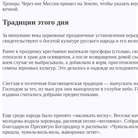
Троицы. Через нее Мессия пришел на Землю, чтобы указать в
вечной.
Традиции этого дня
За минувшие века церковные праздничные установления нера
свидетельствуют о богатой культуре русского народа и его вел
Ранее к празднику крестьянки выпекали просфоры (столько, ско
относили в храм для освящения, а после возвращения домой с
коем случае не выбрасывали, а добавляли в корм, приготовле
семена зерновых культур. Это делалось в надежде на плодови
Светлая и поэтичная благовещенская традиция — выпускать на
Господом за тех, из чьих рук они выпорхнули в голубое небо. Г
издавна считались добрыми предвестниками.
Еще среди народа было принято «закликать весну». Веселье на
молодежь водила хороводы, распевая песни-«веснянки». Собр
благодарили Пресвятую Богородицу и распевали: «Чувиль-виль-
пришла, чувиль-виль-виль, жаворонки летят».