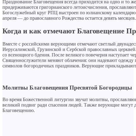
Празднование Благовещения всегда приходится на одно и то ж
придерживаются григорианского летоисчисления, прославляют
Богослужебный круг РПЦ выстроен по юлианскому календарю:
апреля — до православного Рождества остается девять месяцев.
Когда и как отмечают Благовещение П
Вместе с российскими верующими отмечают светлый двунадес
Иерусалимской, Грузинской и Сербской православных церквей
со всенощного бдения. После великого повечерия наступает че
Священнослужители меняют облачения: они надевают одежду г
символов богородичных праздников. Верующие прикладываютс
Молитвы Благовещения Пресвятой Богородицы
Во время Божественной литургии звучат молитвы, прославляю
великий подвиг ради спасения людей. Также верующие могут д
Благовещению.