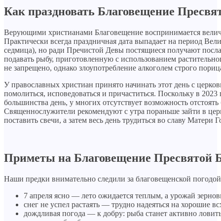
Как праздновать Благовещение Пресвят
Верующими христианами Благовещение воспринимается велич
Практически всегда праздничная дата выпадает на период Вел
седмица), но ради Пречистой Девы постящиеся получают посл
подавать рыбу, приготовленную с использованием растительно
не запрещено, однако злоупотребление алкоголем строго пориц
У православных христиан принято начинать этот день с церко
помолиться, исповедоваться и причаститься. Поскольку в 2023 
большинства день, у многих отсутствует возможность отстоят
Священнослужители рекомендуют с утра пораньше зайти в цер
поставить свечи, а затем весь день трудиться во славу Матери Г
Приметы на Благовещение Пресвятой 
Наши предки внимательно следили за благовещенской погодой
7 апреля ясно — лето ожидается теплым, а урожай зерн
снег не успел растаять — трудно надеяться на хорошие вс
дождливая погода — к добру: рыба станет активно ловить