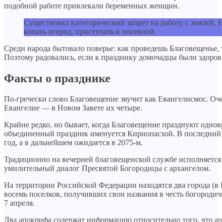
подобной работе привлекали беременных женщин.
Существовал категорический запрет на работу с землей. Н
копать огород, приступать к посевной.
Среди народа бытовало поверье: как проведешь Благовещенье, 
Поэтому радовались, если к празднику домочадцы были здоров
Факты о празднике
По-гречески слово Благовещение звучит как Евангелисмос. Оче
Евангелие — в Новом Завете их четыре.
Крайне редко, но бывает, когда Благовещение празднуют однов
объединенный праздник именуется Кириопасхой. В последний 
год, а в дальнейшем ожидается в 2075-м.
Традиционно на вечерней благовещенской службе исполняется
умилительный диалог Пресвятой Богородицы с архангелом.
На территории Российской Федерации находятся два города (в
восемь поселков, получивших свои названия в честь богородич
7 апреля.
Два апокрифа содержат информацию относительно того, что ар