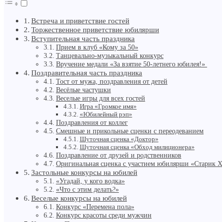
Встреча и приветствие гостей
Торжественное приветствие юбилярши
Вступительная часть праздника
Прием в клуб «Кому за 50»
Танцевально-музыкальный конкурс
Вручение медали «За взятие 50-летнего юбилея!»
Поздравительная часть праздника
Тост от мужа, поздравления от детей
Весёлые частушки
Веселые игры для всех гостей
Игра «Громкое имя»
«Юбилейный рэп»
Поздравления от коллег
Смешные и прикольные сценки с переодеванием
Шуточная сценка «Доктор»
Шуточная сценка «Обход милиционера»
Поздравление от друзей и родственников
Оригинальная сценка с участием юбилярши «Старик 
Застольные конкурсы на юбилей
«Угадай, у кого водка»
«Что с этим делать?»
Веселые конкурсы на юбилей
Конкурс «Перемена пола»
Конкурс красоты среди мужчин