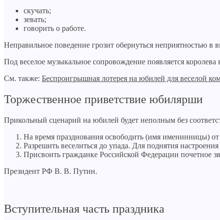
скучать;
зевать;
говорить о работе.
Неправильное поведение грозит обернуться неприятностью в 
Под веселое музыкальное сопровождение появляется королева 
См. также:
Беспроигрышная лотерея на юбилей для веселой ко
Торжественное приветствие юбилярши
Прикольный сценарий на юбилей будет неполным без соответст
На время празднования освободить (имя именинницы) от
Разрешить веселиться до упада. Для поднятия настроени
Присвоить гражданке Российской Федерации почетное з
Президент РФ В. В. Путин.
Вступительная часть праздника