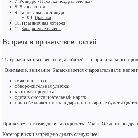
Конкурс «Палочка-поздравлялочка»
Вынос торта
Танцевальный конкурс
Цыганка
Праздничная лотерея
Завершение вечера
Встреча и приветствие гостей
Театр начинается с вешалки, а юбилей — с оригинального при
«Внимание, внимание! Разыскивается очаровательная и непов
сияющие глаза;
обворожительная улыбка;
красивая прическа;
одета в сногсшибательный наряд;
при себе может иметь подарки и шикарные букеты цвето
При встрече незамедлительно кричать «Ура!». Осыпать поздра
Категорически запрещено делать следующее: