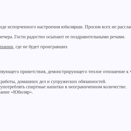
виде испорченного настроения юбилярши. Просим всех не рассл
вечера. Гости радостно осыпают ее поздравительными речами.
мпании
, где не будет проигравших
вующего приветствия, демонстрирующего теплое отношение к чел
 работы, домашних дел и супружеских обязанностей.
я употреблять спиртные напитки в неограниченном количестве.
вание «Юбиляр».