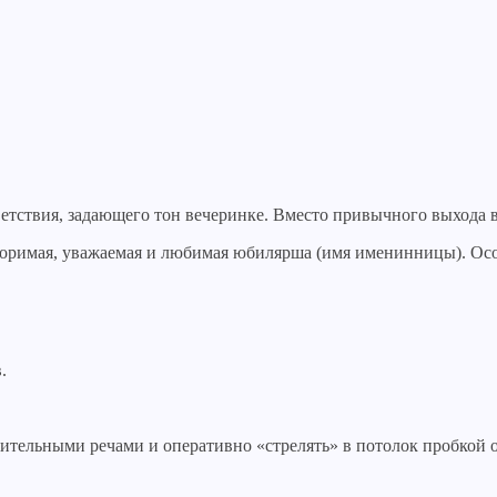
ветствия, задающего тон вечеринке. Вместо привычного выхода 
торимая, уважаемая и любимая юбилярша (имя именинницы). Ос
в.
вительными речами и оперативно «стрелять» в потолок пробкой о